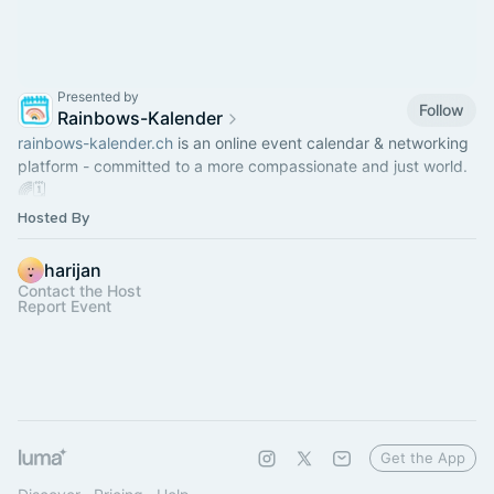
Presented by
Follow
Rainbows-Kalender
rainbows-kalender.ch
is an online event calendar & networking
platform - committed to a more compassionate and just world.
🌈🗓
Hosted By
Check our TG-Group:
https://t.me/rainbows_kalender
harijan
Contact the Host
Report Event
Get the App