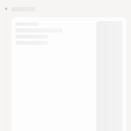
You have 0 events pending approval by the
calendar admin.
They will show up on the schedule once approved