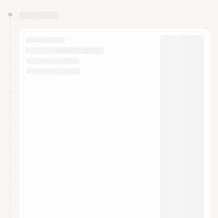
You have 0 events pending approval by the
calendar admin.
They will show up on the schedule once approved