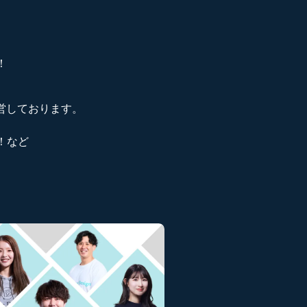
！
り運営しております。
！など