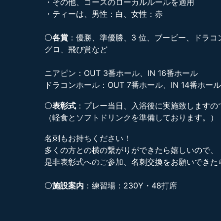
・その他、コースのローカルルールを適用
・ティーは、男性：白、女性：赤
⚪
各賞
：優勝、準優勝、3 位、ブービー、ドラ
グロ、飛び賞など
ニアピン：OUT 3番ホール、IN 16番ホール
ドラコンホール：OUT 7番ホール、IN 14番ホール
⚪
表彰式
：プレー当日、入浴後に実施致しますの
（軽食とソフトドリンクを準備しております。）
名刺もお持ちください！
多くの方との横の繋がりができたら嬉しいので、
是非表彰式へのご参加、名刺交換をお願いできた
⚪
施設案内
：練習場：230Y・48打席