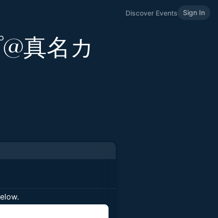
Sign In
Discover Events
プ@真名カ
below.
n