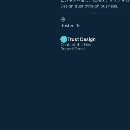
Design trust through business.
Trust Designは採用に関するあら
たします。直販、代理点双方で培った
Hosted By
武器に、採用の本質、広告の本質、そ
をお伝えしながら、採用成功、及びお
築き上げて参ります。
Trust Design
Contact the Host
Report Event