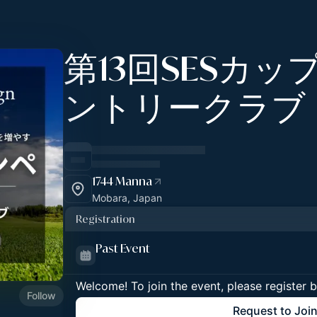
第13回SESカッ
ントリークラブ
1744 Manna
Mobara, Japan
Registration
Past Event
Welcome! To join the event, please register 
Follow
Request to Joi
。