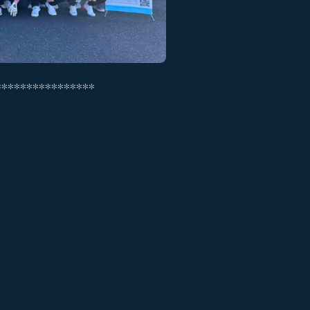
****************