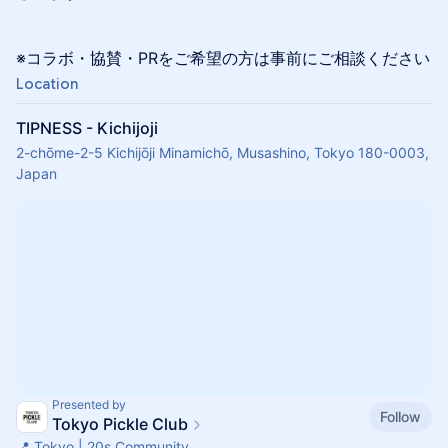
※コラボ・協賛・PRをご希望の方は事前にご相談ください
Location
TIPNESS - Kichijoji
2-chōme-2-5 Kichijōji Minamichō, Musashino, Tokyo 180-0003,
Japan
Presented by
Follow
Tokyo Pickle Club
📍 Tokyo | 20s Community