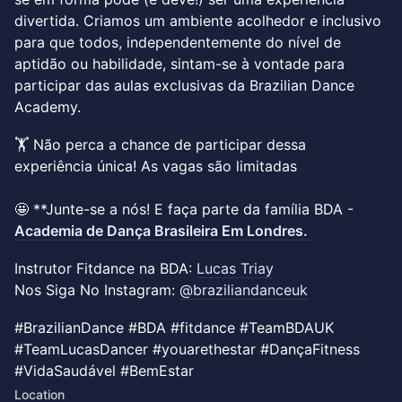
divertida. Criamos um ambiente acolhedor e inclusivo
para que todos, independentemente do nível de
aptidão ou habilidade, sintam-se à vontade para
participar das aulas exclusivas da Brazilian Dance
Academy.
🏋️ Não perca a chance de participar dessa
experiência única! As vagas são limitadas
🤩 **Junte-se a nós! E faça parte da família BDA -
Academia de Dança Brasileira Em Londres.
Instrutor Fitdance na BDA:
Lucas Triay
Nos Siga No Instagram:
@braziliandanceuk
#BrazilianDance #BDA #fitdance #TeamBDAUK
#TeamLucasDancer #youarethestar #DançaFitness
#VidaSaudável #BemEstar
Location