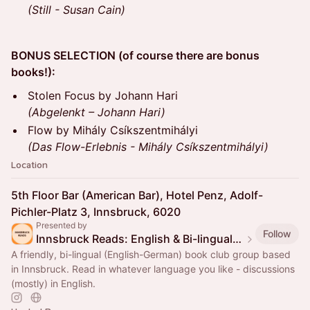
(Still - Susan Cain)
BONUS SELECTION (of course there are bonus
books!):
Stolen Focus by Johann Hari
(Abgelenkt – Johann Hari)
Flow by Mihály Csíkszentmihályi
(Das Flow-Erlebnis - Mihály Csíkszentmihályi)
Location
5th Floor Bar (American Bar), Hotel Penz, Adolf-
Pichler-Platz 3, Innsbruck, 6020
Presented by
Follow
Innsbruck Reads: English & Bi-lingual Book Club in Innsbruck
A friendly, bi-lingual (English-German) book club group based
in Innsbruck. Read in whatever language you like - discussions
(mostly) in English.