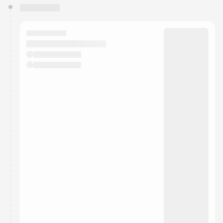
You have 0 events pending approval by the
calendar admin.
They will show up on the schedule once approved