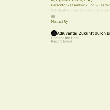
Persönlichkeitsentwicklung & Leader
Schulentwicklung & Projektmanagem
Für LK aller Schulformen. Anfänger:i
Für Kommunen & Schulträger.
Hosted By
Adiuvantis_Zukunft durch B
Contact the Host
Report Event