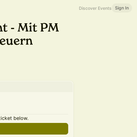
Sign In
Discover Events
t - Mit PM
teuern
ticket below.