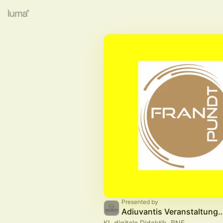
Presented by
Adiuvantis Veranstaltungen & For
KI, digitale Didaktik, BNE,