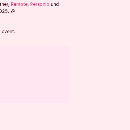
tner,
Remote
,
Personio
und
2025. 🎉
s event.