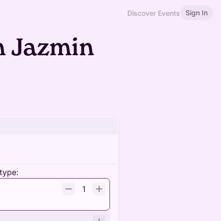
Sign In
Discover Events
n Jazmin
type:
1