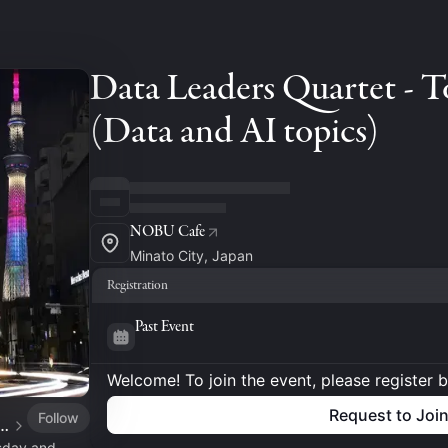
Data Leaders Quartet - T
(Data and AI topics)
NOBU Cafe
Minato City, Japan
Registration
Past Event
Welcome! To join the event, please register 
Request to Joi
Follow
lobal | DAMA Singapore | Data Tuesday
sday and