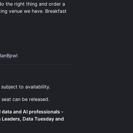
do the right thing and order a
zing venue we have. Breakfast
xRanBpwI
 subject to availability.
 seat can be released.
l data and AI professionals -
a Leaders, Data Tuesday and