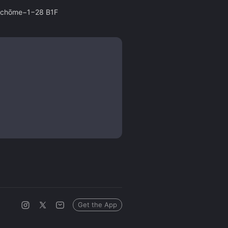
4-chōme−1−28 B1F
Get the App