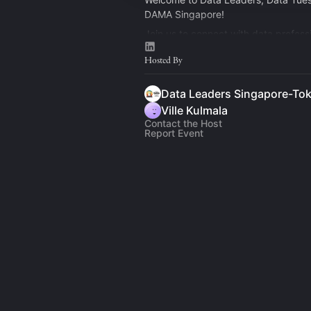
DAMA Singapore!
Join us to connect with data profess
discuss trends and share experiences
Hosted By
Singapore, global from day one.
Ville Kulmala
Contact the Host
Report Event