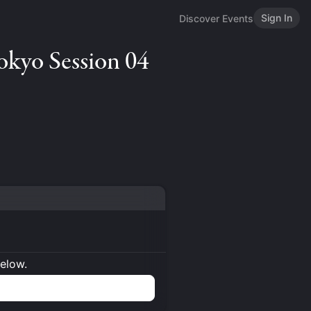
Sign In
Discover Events
okyo Session 04
below.
n