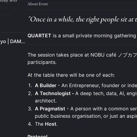
About Event
ionals,
"Once in a while, the right people sit at 
. Started in
QUARTET
is a small private morning gatherin
Data Leaders Singapore-Tokyo | DAMA Singapore Data Tuesday
The session takes place at NOBU café ノブカフェ 
participants.
At the table there will be one of each:
A Builder
- An Entrepreneur, founder or ind
A Technologist -
A deep tech, data, AI, engi
architect.
A Pragmatist
- A person with a common sens
public business organisation, or just an aspi
The
Host
.
Protocol