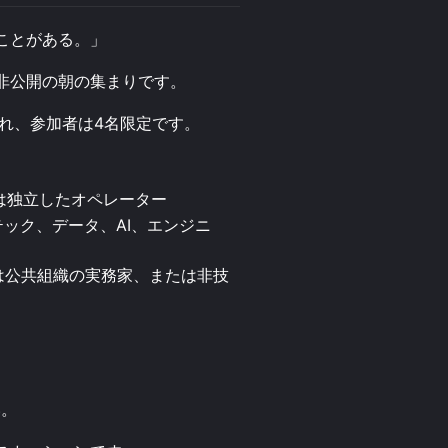
ことがある。」
人数・非公開の朝の集まりです。
され、参加者は4名限定です。
または独立したオペレーター
ープテック、データ、AI、エンジニ
間または公共組織の実務家、または非技
い。