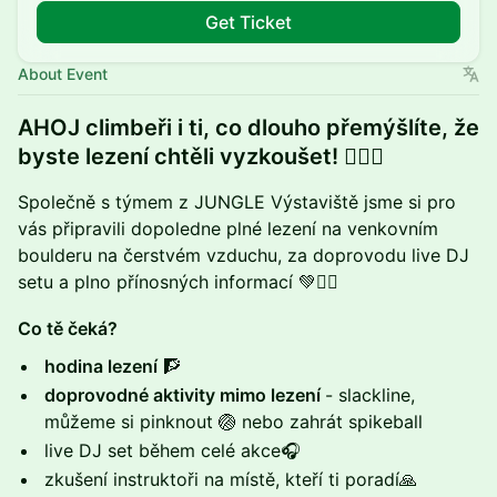
Get Ticket
About Event
AHOJ climbeři i ti, co dlouho přemýšlíte, že
byste lezení chtěli vyzkoušet! 🧗🏽‍♀️
Společně s týmem z JUNGLE Výstaviště jsme si pro
vás připravili dopoledne plné lezení na venkovním
boulderu na čerstvém vzduchu, za doprovodu live DJ
setu a plno přínosných informací 💚⛓️‍💥
Co tě čeká?
hodina lezení
🧗
doprovodné aktivity mimo lezení
- slackline,
můžeme si pinknout 🏐 nebo zahrát spikeball
live DJ set během celé akce🎧
zkušení instruktoři na místě, kteří ti poradí🙏