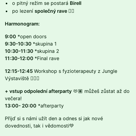
o pitný režim se postará
Birell
po lezení
společný rave
⛓️‍💥
Harmonogram:
9:00
*open doors
9:30-10:30
*skupina 1
10:30-11:30
*skupina 2
11:30-12:00
*Final rave
12:15-12:45
Workshop s fyzioterapeuty z Jungle
Výstaviště 🧘🏽‍♀️
+ vstup odpolední afterparty
🫶🏽 můžeš zůstat až do
večera!
13:00- 20:00
*afterparty
Přijď si s námi užít den a odnes si jak nové
dovednosti, tak i vědomosti💚