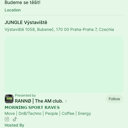
Budeme se těšit!
Location
JUNGLE Výstaviště
Výstaviště 1058, Bubeneč, 170 00 Praha-Praha 7, Czechia
Presented by
Follow
RANNØ | The AM club.
𝗠𝗢𝗥𝗡𝗜𝗡𝗚 𝗦𝗣𝗢𝗥𝗧 𝗥𝗔𝗩𝗘𝗦
Move | DnB/Techno | People | Coffee | Energy
Hosted By