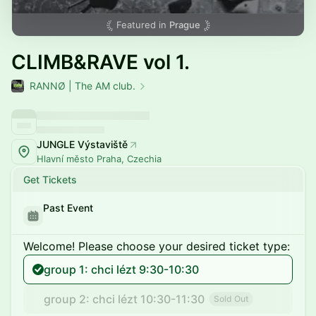
Featured in
Prague
CLIMB&RAVE vol 1.
RANNØ | The AM club.
JUNGLE Výstaviště
Hlavní město Praha, Czechia
Get Tickets
Past Event
Welcome! Please choose your desired ticket type:
group 1: chci lézt 9:30-10:30
group 2: chci lézt 10:30-11:30
Sold Out