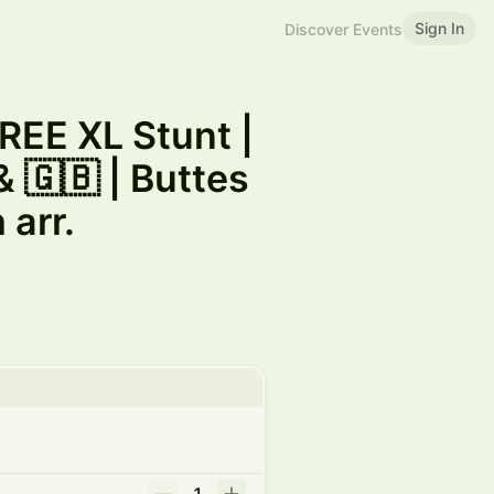
Sign In
Discover Events
REE XL Stunt |
& 🇬🇧 | Buttes
 arr.