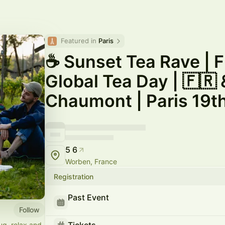
Featured in 
Paris
☕ Sunset Tea Rave | F
Global Tea Day | 🇫🇷 
Chaumont | Paris 19th
5 6
Worben, France
Registration
Past Event
Follow
ug, relax and