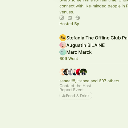
connect with like-minded people in P
venues.
Hosted By
Stefania The Offline Club Pa
Augustin BILAINE
Marc Marck
609 Went
sanaa!!!!, Hanna and 607 others
Contact the Host
Report Event
Food & Drink