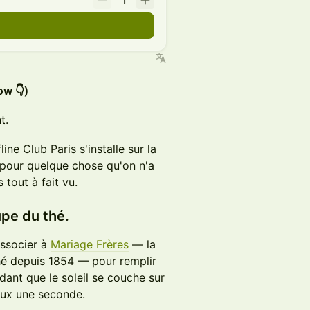
1
ow 👇)
t.
line Club Paris s'installe sur la
 pour quelque chose qu'on n'a
 tout à fait vu.
upe du thé.
associer à
Mariage Frères
— la
thé depuis 1854 — pour remplir
dant que le soleil se couche sur
yeux une seconde.