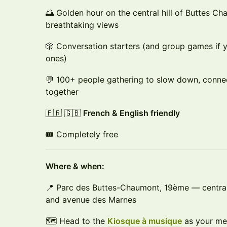
🌅 Golden hour on the central hill of Buttes Ch
breathtaking views
🎲 Conversation starters (and group games if 
ones)
💬 100+ people gathering to slow down, conne
together
🇫🇷 🇬🇧
French & English friendly
🎟 Completely free
Where & when:
📍 Parc des Buttes-Chaumont, 19ème — central
and avenue des Marnes
🗺 Head to the
Kiosque à musique
as your mee