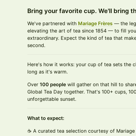
Bring your favorite cup. We'll bring t
We've partnered with
Mariage Frères
— the leg
elevating the art of tea since 1854 — to fill y
extraordinary. Expect the kind of tea that mak
second.
Here's how it works: your cup of tea sets the c
long as it's warm.
Over
100 people
will gather on that hill to sh
Global Tea Day together. That's 100+ cups, 10
unforgettable sunset.
What to expect:
☕ A curated tea selection courtesy of Mariage