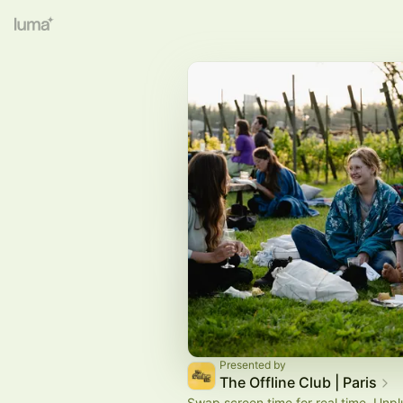
Presented by
The Offline Club | Paris
Swap screen time for real time. Unpl