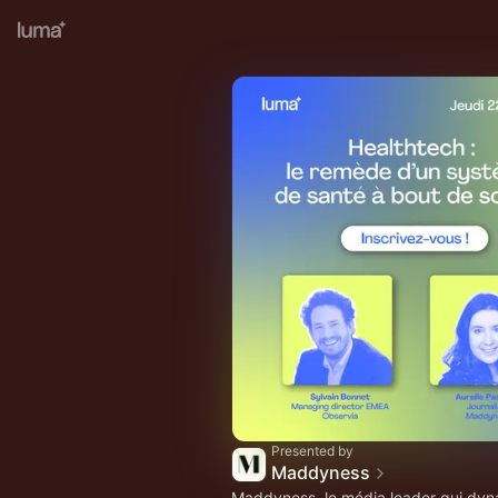
Presented by
Maddyness
Maddyness, le média leader qui dyn