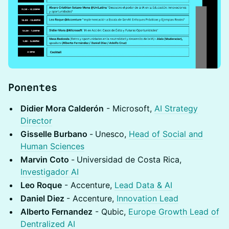
Ponentes
Didier Mora Calderón
- Microsoft,
AI Strategy
Director
Gisselle Burbano
-
Unesco,
Head of Social and
Human Sciences
Marvin Coto
-
Universidad de Costa Rica,
Investigador AI
Leo Roque
- Accenture,
Lead Data & AI
Daniel Diez
- Accenture,
Innovation Lead
Alberto Fernandez
- Qubic,
Europe Growth Lead of
Dentralized AI