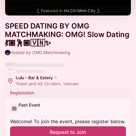
Featured in
Ho Chi Minh City
SPEED DATING BY OMG
MATCHMAKING: OMG! Slow Dating
💃🏽🕺🏼🇻🇳✨
Hosted by OMG Matchmaking
Lulu - Bar & Eatery
Thành phố Hồ Chí Minh, Vietnam
Registration
Past Event
Welcome! To join the event, please register below.
Request to Join