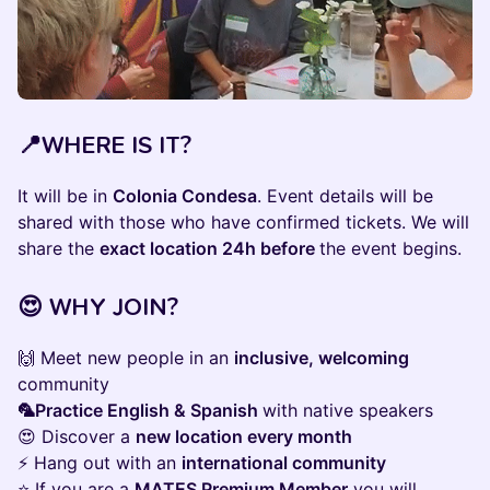
📍WHERE IS IT?
​It will be in
Colonia Condesa
. Event details will be
shared with those who have confirmed tickets. We will
share the
exact location 24h before
the event begins.
😍 WHY JOIN?
🙌 Meet new people in an
inclusive, welcoming
community
🦜Practice English & Spanish
with native speakers
😍 Discover a
new location every month
⚡ Hang out with an
international community
⭐ If you are a
MATES Premium Member
you will