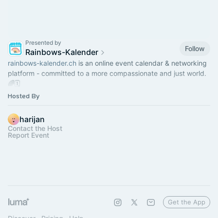
Presented by
Follow
Rainbows-Kalender
rainbows-kalender.ch
is an online event calendar & networking
platform - committed to a more compassionate and just world.
🌈🗓
Hosted By
Check our TG-Group:
https://t.me/rainbows_kalender
harijan
Contact the Host
Report Event
Get the App