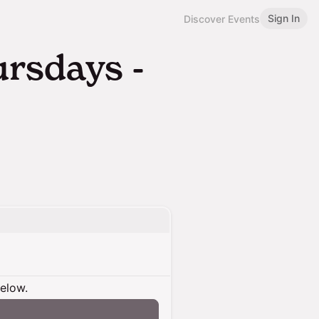
Sign In
Discover Events
rsdays -
below.