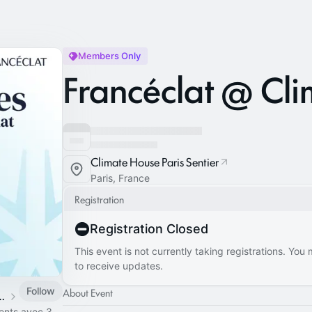
Members Only
Francéclat @ Cl
Climate House Paris Sentier
Paris, France
Registration
Registration Closed
This event is not currently taking registrations. You
to receive updates.
Follow
About Event
s @ Climate House
ents avec 3