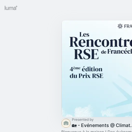
Presented by
🏡 - Evénement
Bienvenue à la maison ! Des évènem