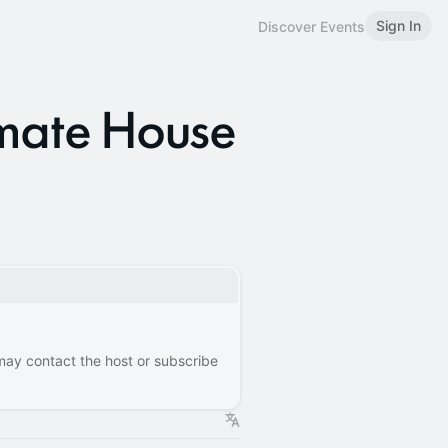
Sign In
Discover Events
imate House
 may contact the host or subscribe