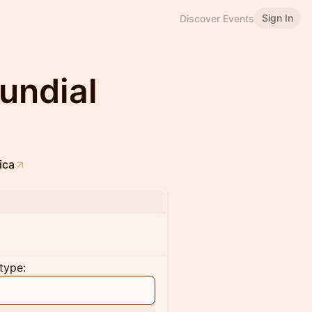
Sign In
Discover Events
undial
ica
type: