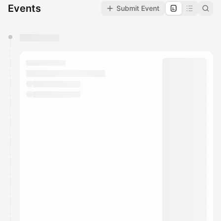
Events
Submit Event
You have 0 events pending approval by the
calendar admin.
They will show up on the schedule once approved