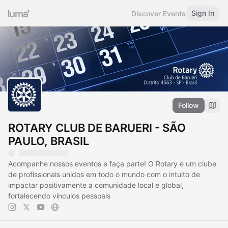
Sign In
Discover Events
Follow
ROTARY CLUB DE BARUERI - SÃO
PAULO, BRASIL
Acompanhe nossos eventos e faça parte! O Rotary é um clube
de profissionais unidos em todo o mundo com o intuito de
impactar positivamente a comunidade local e global,
fortalecendo vínculos pessoais