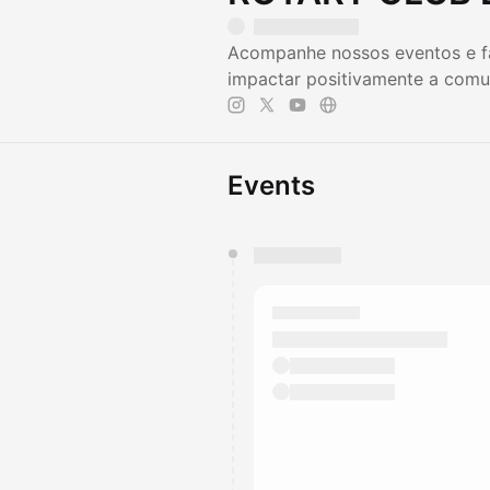
Acompanhe nossos eventos e fa
impactar positivamente a comun
Events
You have 0 events pending a
They will show up on the schedu