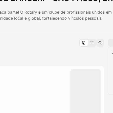
ça parte! O Rotary é um clube de profissionais unidos em
idade local e global, fortalecendo vínculos pessoais
pproval by the calendar admin.
le once approved