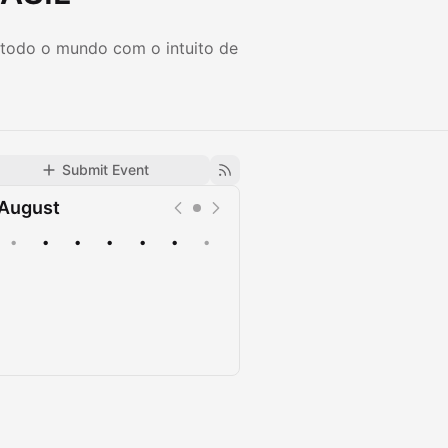
 todo o mundo com o intuito de
Submit Event
August
•
•
•
•
•
•
•
Upcoming
Past