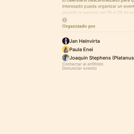
interesado pueda organizar un event
durante la semana del 18 al 24 de 
2024. Hostea el evento que quieras!
Organizado por
Jan Heinvirta
Paula Enei
Joaquin Stephens (Platanus
Contactar al anfitrión
Denunciar evento