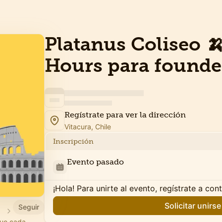
Platanus Coliseo 🍌
Hours para founde
Regístrate para ver la dirección
Vitacura, Chile
Inscripción
Evento pasado
¡Hola! Para unirte al evento, regístrate a con
Solicitar unirse
Seguir
024
que cada