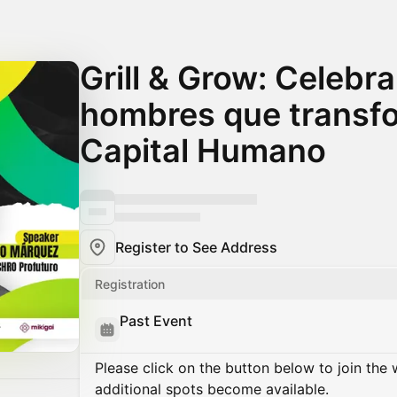
Grill & Grow: Celebr
hombres que transf
Capital Humano
Register to See Address
Registration
Past Event
Please click on the button below to join the wa
additional spots become available.