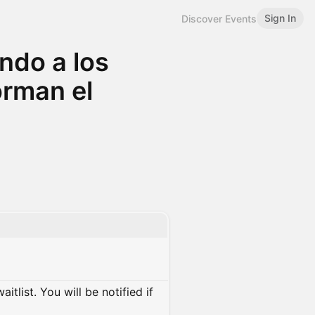
Sign In
Discover Events
ando a los
orman el
itlist. You will be notified if