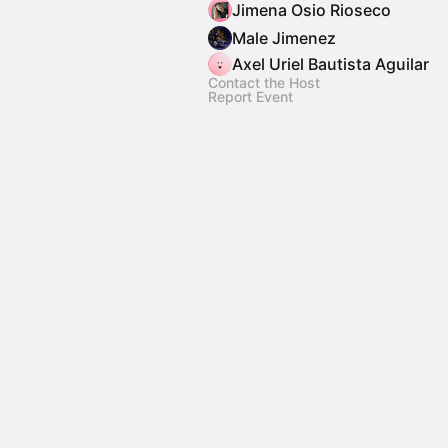
Jimena Osio Rioseco
Male Jimenez
Axel Uriel Bautista Aguilar
Contact the Host
Report Event