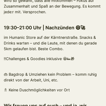
wird so gewählt, dass alle mitkommen – Fokus auf
Zusammenhalt und Spaß an der Bewegung. Es kommt
jede:r mit. Versprochen.
19:30–21:00 Uhr | Nachzünden 😄🚀
im Humanic Store auf der Kärntnerstraße. Snacks &
Drinks warten – und die Leute, mit denen du gerade
5km gelaufen bist. Beste Combo.
‼️Challenges & Goodies inklusive 🤩👟🎁
👜 Bagdrop & Umziehen kein Problem – komm ruhig
direkt von der Arbeit, Uni, etc.
🚿 Keine Duschmöglichkeiten vor Ort
Wir freuen uns auf euch – und ja, wir