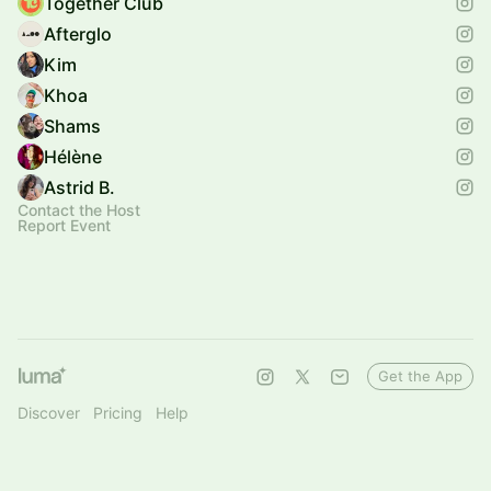
Together Club
Afterglo
Kim
Khoa
Shams
Hélène
Astrid B.
Contact the Host
Report Event
Get the App
Discover
Pricing
Help