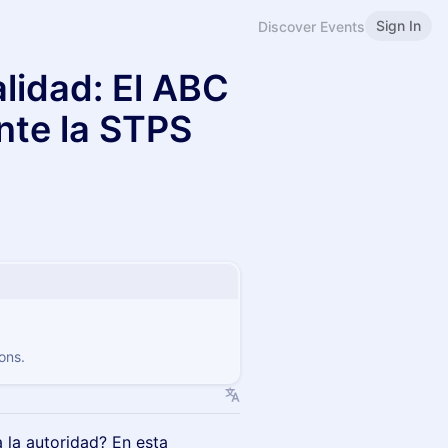
Sign In
Discover Events
alidad: El ABC
nte la STPS
ons.
la autoridad? En esta