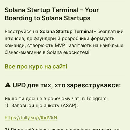
Solana Startup Terminal – Your
Boarding to Solana Startups
Реєструйся на
Solana Startup Terminal –
безплатний
інтенсив, де фаундери й розробники формують
команди, створюють MVP і залітають на найбільше
бізнес-змагання в Solana екосистемі.
Все про курс на сайті
⚠️ UPD для тих, хто зареєструвався:
Якщо ти досі не в робочому чаті в Telegram:
1) Заповнюй цю анкету (ASAP):
https://tally.so/r/lbdVkN
2) Якщо твій рівень знань відповідає вимогам, то