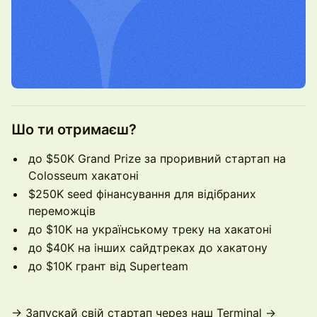
Шо ти отримаєш?
до $50K Grand Prize за проривний стартап на
Colosseum хакатоні
$250K seed фінансування для відібраних
переможців
до $10K на українському треку на хакатоні
до $40K на інших сайдтреках до хакатону
до $10K грант від Superteam
→ Запускай свій стартап через наш Terminal →