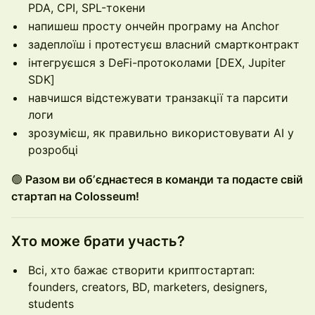
PDA, CPI, SPL-токени
напишеш просту ончейн програму на Anchor
задеплоїш і протестуєш власний смартконтракт
інтегруєшся з DeFi-протоколами [DEX, Jupiter
SDK]
навчишся відстежувати транзакції та парсити
логи
зрозумієш, як правильно використовувати AI у
розробці
🟢
Разом ви обʼєднаєтеся в команди та подасте свій
стартап на Colosseum!
Хто може брати участь?
Всі, хто бажає створити криптостартап:
founders, creators, BD, marketers, designers,
students