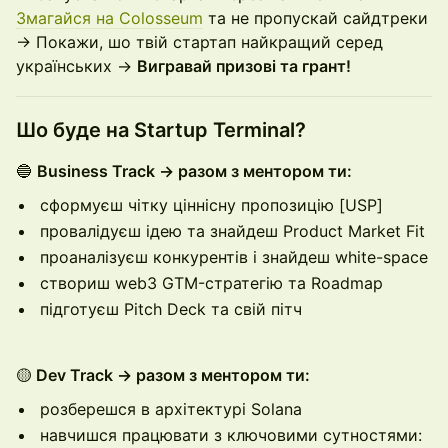
Змагайся на Colosseum
та не пропускай сайдтреки
→ Покажи, шо твій стартап найкращий серед
українських →
Вигравай призові та грант!
Шо буде на
Startup Terminal?
🔵
Business Track → разом з ментором ти:
сформуєш чітку ціннісну пропозицію [USP]
провалідуєш ідею та знайдеш Product Market Fit
проаналізуєш конкурентів і знайдеш white-space
cтвориш web3 GTM-стратегію та Roadmap
підготуєш Pitch Deck та свій пітч
🟡
Dev Track → разом з ментором ти:
розберешся в архітектурі Solana
навчишся працювати з ключовими сутностями: