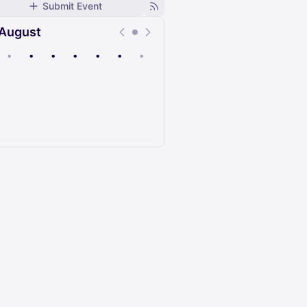
Submit Event
August
•
•
•
•
•
•
•
Upcoming
Past