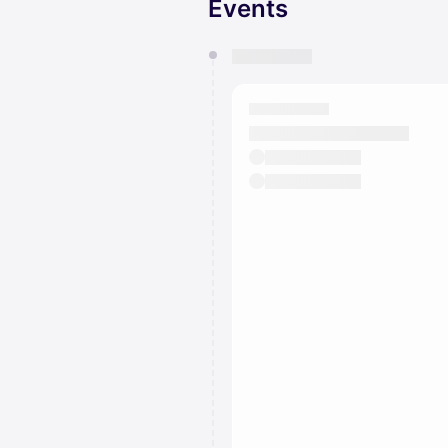
Events
You have 0 events pending a
They will show up on the schedu