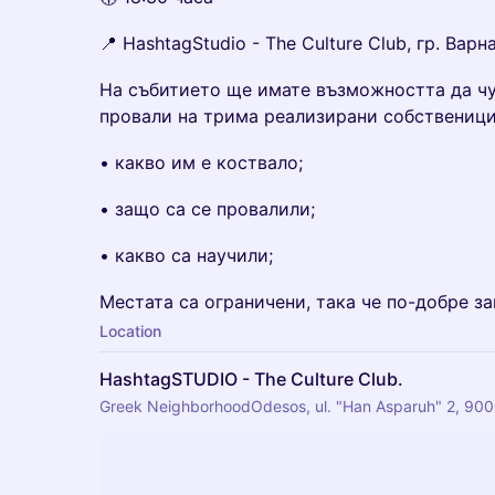
📍 HashtagStudio - The Culture Club, гр. Варн
На събитието ще имате възможността да чу
провали на трима реализирани собственици 
• какво им е коствало;
• защо са се провалили;
• какво са научили;
Местата са ограничени, така че по-добре з
Location
HashtagSTUDIO - The Culture Club.
Greek NeighborhoodOdesos, ul. "Han Asparuh" 2, 9000