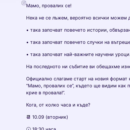
Мамо, провалих се!
Нека не се лъжем, вероятно всички можем д
• така започват повечето истории, обвърза
• така започват повечето случки на вътреш
• така започват най-важните научени уроци
На последното ни събитие ви обещахме изне
Официално слагаме старт на новия формат на 
“Мамо, провалих се”, където ще видим как п
крие в провала!”.
Кога, от колко часа и къде?
📆 10.09 (вторник)
🕡 18:30 часа