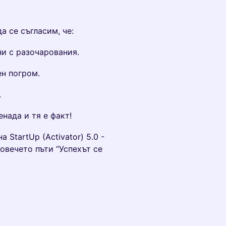
а се съгласим, че:
ни с разочарования.
ен погром.
.
нада и тя е факт!
StartUp (Activator) 5.0 -
овечето пъти “Успехът се