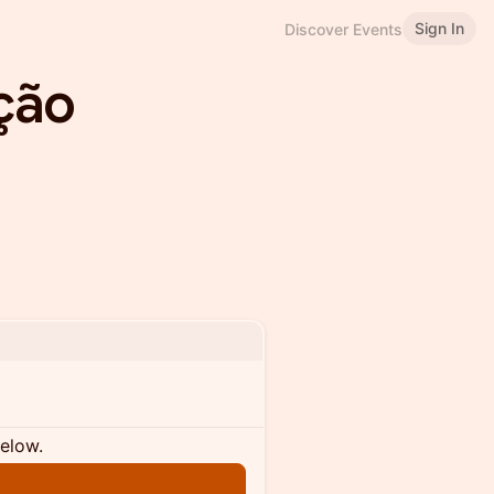
Sign In
Discover Events
ção
below.