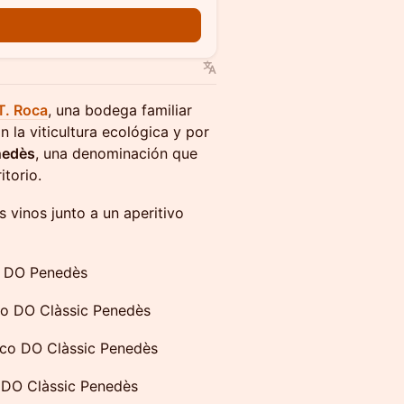
T. Roca
, una bodega familiar
la viticultura ecológica y por
nedès
, una denominación que
itorio.
 vinos junto a un aperitivo
o DO Penedès
o DO Clàssic Penedès
co DO Clàssic Penedès
DO Clàssic Penedès