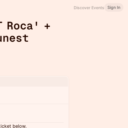
Sign In
Discover Events
T Roca' +
unest
ticket below.