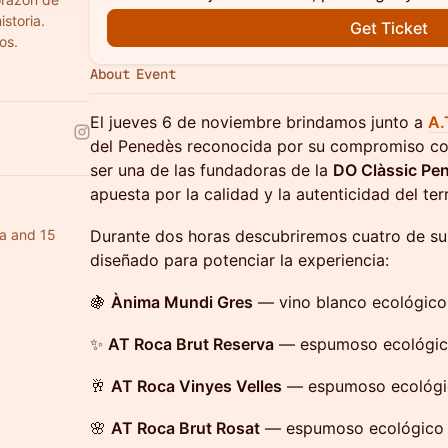
storia.
Get Ticket
os.
About Event
El jueves 6 de noviembre brindamos junto a
A.
del Penedès reconocida por su compromiso con 
ser una de las fundadoras de la
DO Clàssic Pe
apuesta por la calidad y la autenticidad del terr
ia and 15
Durante dos horas descubriremos cuatro de sus
diseñado para potenciar la experiencia:
🍇
Ànima Mundi Gres
— vino blanco ecológic
✨
AT Roca Brut Reserva
— espumoso ecológic
🥂
AT Roca Vinyes Velles
— espumoso ecológi
🌸
AT Roca Brut Rosat
— espumoso ecológico 