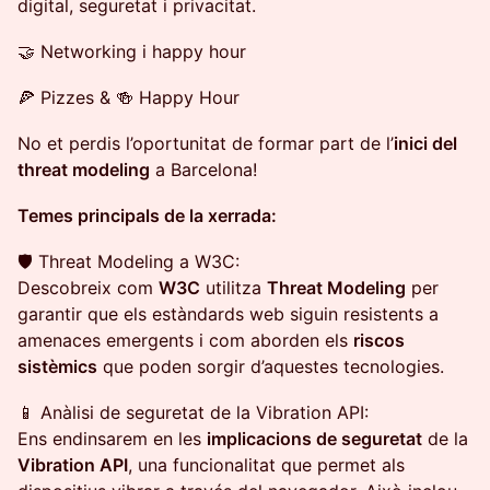
digital, seguretat i privacitat.
🤝 Networking i happy hour
🍕 Pizzes & 🍻 Happy Hour
No et perdis l’oportunitat de formar part de l’
inici del
threat modeling
a Barcelona!
Temes principals de la xerrada:
🛡️ Threat Modeling a W3C:
Descobreix com
W3C
utilitza
Threat Modeling
per
garantir que els estàndards web siguin resistents a
amenaces emergents i com aborden els
riscos
sistèmics
que poden sorgir d’aquestes tecnologies.
📱 Anàlisi de seguretat de la Vibration API:
Ens endinsarem en les
implicacions de seguretat
de la
Vibration API
, una funcionalitat que permet als