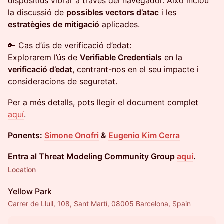
dispositius vibrar a través del navegador. Això inclou
la discussió de
possibles vectors d’atac
i les
estratègies de mitigació
aplicades.
🔑 Cas d’ús de verificació d’edat:
Explorarem l’ús de
Verifiable Credentials
en la
verificació d’edat
, centrant-nos en el seu impacte i
consideracions de seguretat.
Per a més detalls, pots llegir el document complet
aquí
.
Ponents:
Simone Onofri
&
Eugenio Kim Cerra
Entra al Threat Modeling Community Group
aquí
.
Location
Yellow Park
Carrer de Llull, 108, Sant Martí, 08005 Barcelona, Spain