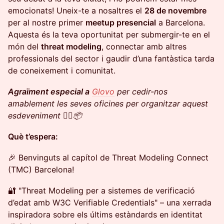
emocionats! Uneix-te a nosaltres el
28 de novembre
per al nostre primer
meetup presencial
a Barcelona.
Aquesta és la teva oportunitat per submergir-te en el
món del
threat modeling
, connectar amb altres
professionals del sector i gaudir d’una fantàstica tarda
de coneixement i comunitat.
Agraïment especial a
Glovo
per cedir-nos
amablement les seves oficines per organitzar aquest
esdeveniment 🚴‍♂️📦
Què t’espera:
🎉 Benvinguts al capítol de Threat Modeling Connect
(TMC) Barcelona!
🔐 "Threat Modeling per a sistemes de verificació
d’edat amb W3C Verifiable Credentials" – una xerrada
inspiradora sobre els últims estàndards en identitat