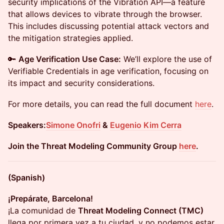
security implications of the Vibration API—a feature
that allows devices to vibrate through the browser.
This includes discussing potential attack vectors and
the mitigation strategies applied.
🔑
Age Verification Use Case:
We’ll explore the use of
Verifiable Credentials in age verification, focusing on
its impact and security considerations.
For more details, you can read the full document
here
.
Speakers:
Simone Onofri
&
Eugenio Kim Cerra
Join the Threat Modeling Community Group
here
.
(Spanish)
¡Prepárate, Barcelona!
¡La comunidad de
Threat Modeling Connect (TMC)
llega por primera vez a tu ciudad, y no podemos estar