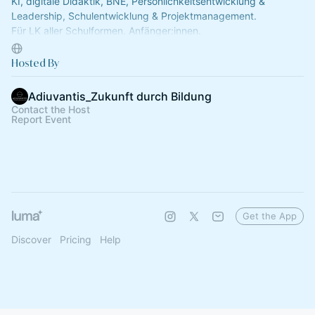
KI, digitale Didaktik, BNE, Persönlichkeitsentwicklung &
Leadership, Schulentwicklung & Projektmanagement.
Für LK aller Schulformen. Anfänger:innen.
Für Kommunen & Schulträger.
Hosted By
Adiuvantis_Zukunft durch Bildung
Contact the Host
Report Event
Get the App
Discover
Pricing
Help