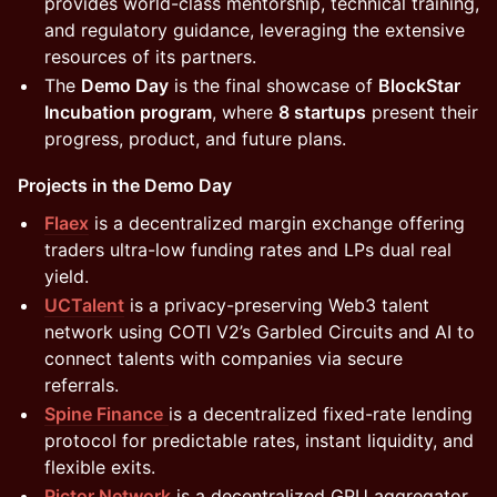
provides world-class mentorship, technical training,
and regulatory guidance, leveraging the extensive
resources of its partners.
The
Demo Day
is the final showcase of
BlockStar
Incubation program
, where
8 startups
present their
progress, product, and future plans.
Projects in the Demo Day
Flaex
is a decentralized margin exchange offering
traders ultra-low funding rates and LPs dual real
yield.
UCTalent
is a privacy-preserving Web3 talent
network using COTI V2’s Garbled Circuits and AI to
connect talents with companies via secure
referrals.
Spine Finance
is a decentralized fixed-rate lending
protocol for predictable rates, instant liquidity, and
flexible exits.
Pictor Network
is a decentralized GPU aggregator