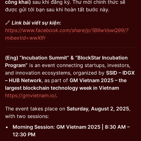
công khai)
sau khi đăng ký. Thư mời chính thức sẽ
được gửi tới bạn sau khi hoàn tất bước này.
🔗
Link bài viết sự kiện:
https://www.facebook.com/share/p/1B9wVswQ99/?
mibextid=wwXIfr
(Eng) “Incubation Summit” & “BlockStar Incubation
Program”
is an event connecting startups, investors,
and innovation ecosystems, organized by
SSID – IDGX
– HUB Network
, as part of
GM Vietnam 2025 – the
largest blockchain technology week in Vietnam
https://gmvietnam.io/
.
The event takes place on
Saturday, August 2, 2025
,
with two sessions:
Morning Session: GM Vietnam 2025 | 8:30 AM –
12:30 PM