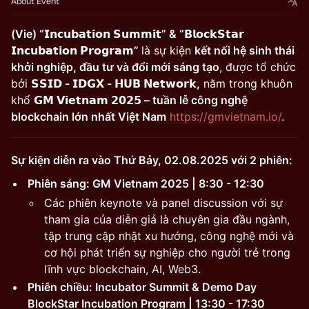
About Event
(Vie) “𝗜𝗻𝗰𝘂𝗯𝗮𝘁𝗶𝗼𝗻 𝗦𝘂𝗺𝗺𝗶𝘁” & “𝗕𝗹𝗼𝗰𝗸𝗦𝘁𝗮𝗿
𝗜𝗻𝗰𝘂𝗯𝗮𝘁𝗶𝗼𝗻 𝗣𝗿𝗼𝗴𝗿𝗮𝗺”
là sự kiện
kết nối hệ sinh thái
khởi nghiệp, đầu tư và đổi mới sáng tạo
, được tổ chức
bởi
𝗦𝗦𝗜𝗗 - 𝗜𝗗𝗚𝗫 - 𝗛𝗨𝗕 𝗡𝗲𝘁𝘄𝗼𝗿𝗸,
nằm trong khuôn
khổ
𝗚𝗠 𝗩𝗶𝗲𝘁𝗻𝗮𝗺 𝟮𝟬𝟮𝟱 – tuần lễ công nghệ
blockchain lớn nhất Việt Nam
https://gmvietnam.io/
.
Sự kiện diễn ra vào Thứ Bảy, 02.08.2025 với 2 phiên:
Phiên sáng: GM Vietnam 2025 | 8:30 - 12:30
Các phiên keynote và panel discussion với sự
tham gia của diễn giả là chuyên gia đầu ngành,
tập trung cập nhật xu hướng, công nghệ mới và
cơ hội phát triển sự nghiệp cho người trẻ trong
lĩnh vực blockchain, AI, Web3.
Phiên chiều: Incubator Summit & Demo Day
BlockStar Incubation Program | 13:30 - 17:30