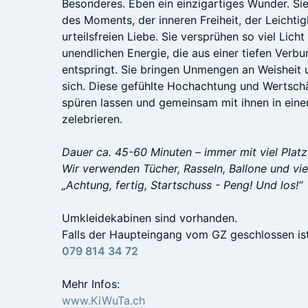
Besonderes. Eben ein einzigartiges Wunder. Sie
des Moments, der inneren Freiheit, der Leichti
urteilsfreien Liebe. Sie versprühen so viel Lich
unendlichen Energie, die aus einer tiefen Verb
entspringt. Sie bringen Unmengen an Weisheit u
sich. Diese gefühlte Hochachtung und Wertschä
spüren lassen und gemeinsam mit ihnen in ei
zelebrieren.
Dauer ca. 45-60 Minuten – immer mit viel Plat
Wir verwenden Tücher, Rasseln, Ballone und vie
„Achtung, fertig, Startschuss - Peng! Und los!“
Umkleidekabinen sind vorhanden.
Falls der Haupteingang vom GZ geschlossen ist
079 814 34 72
Mehr Infos:
www.KiWuTa.ch