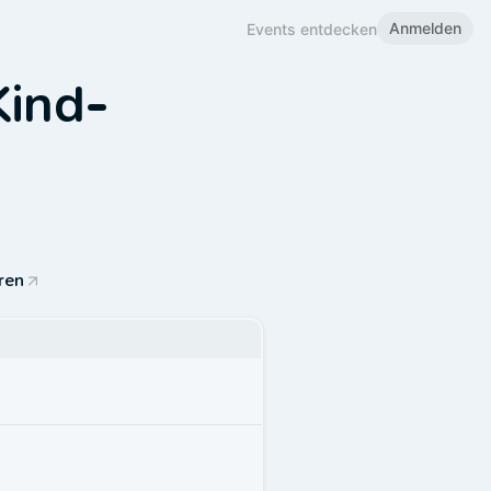
Anmelden
Events entdecken
Kind-
ren