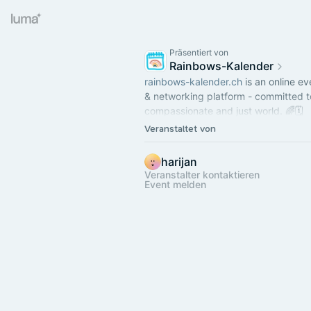
Präsentiert von
Rainbows-Kalender
rainbows-kalender.ch
is an online ev
& networking platform - committed 
compassionate and just world. 🌈🗓
Veranstaltet von
Check our TG-Group:
https://t.me/rainbows_kalender
harijan
Veranstalter kontaktieren
Event melden