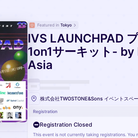
Featured in 
Tokyo
IVS LAUNCHPAD
1on1サーキット- by H
Asia
Registration
Registration Closed
This event is not currently taking registrations. You