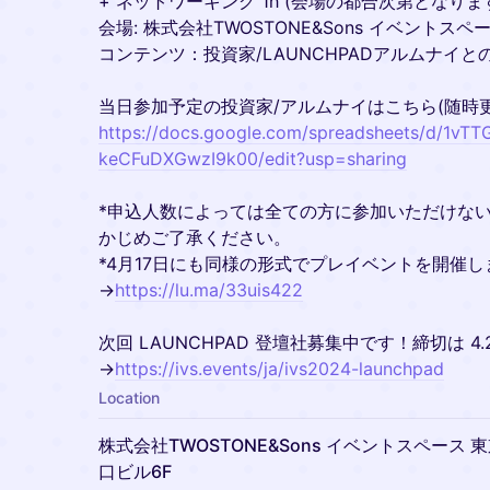
+ ネットワーキング 1h (会場の都合次第となりま
会場: 株式会社TWOSTONE&Sons イベントスペ
コンテンツ：投資家/LAUNCHPADアルムナイとの 
当日参加予定の投資家/アルムナイはこちら(随時更
https://docs.google.com/spreadsheets/d/1
keCFuDXGwzI9k00/edit?usp=sharing
*申込人数によっては全ての方に参加いただけな
かじめご了承ください。
*4月17日にも同様の形式でプレイベントを開催
→
https://lu.ma/33uis422
次回 LAUNCHPAD 登壇社募集中です！締切は 4.
→
https://ivs.events/ja/ivs2024-launchpad
Location
株式会社TWOSTONE&Sons イベントスペース 
口ビル6F