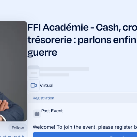
FFI Académie - Cash, cr
trésorerie : parlons enfin
guerre
Virtual
Registration
Past Event
Welcome! To join the event, please register 
Follow
 et ouvert à