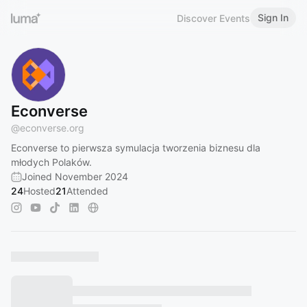
Sign In
Discover Events
Econverse
@
econverse.org
Econverse to pierwsza symulacja tworzenia biznesu dla
młodych Polaków.
Joined November 2024
24
Hosted
21
Attended