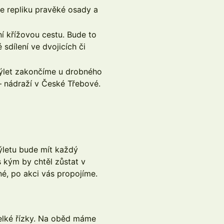
e repliku pravěké osady a
í křížovou cestu. Bude to
 sdílení ve dvojicích či
let zakončíme u drobného
– nádraží v České Třebové.
letu bude mít každý
 kým by chtěl zůstat v
é, po akci vás propojíme.
elké řízky. Na oběd máme