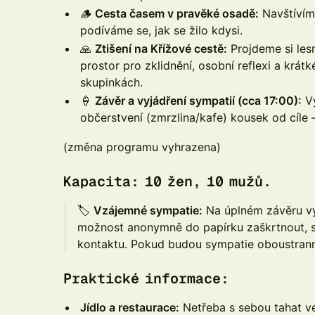
🪵
Cesta časem v pravěké osadě:
Navštívím
podíváme se, jak se žilo kdysi.
🙏
Ztišení na Křížové cestě:
Projdeme si lesn
prostor pro zklidnění, osobní reflexi a krátké
skupinkách.
🍦
Závěr a vyjádření sympatií (cca 17:00):
Vý
občerstvení (zmrzlina/kafe) kousek od cíle 
(změna programu vyhrazena)
Kapacita:
10 žen, 10 mužů.
🏷
Vzájemné sympatie:
Na úplném závěru vý
možnost anonymně do papírku zaškrtnout, s
kontaktu. Pokud budou sympatie oboustrann
Praktické informace:
Jídlo a restaurace:
Netřeba s sebou tahat v