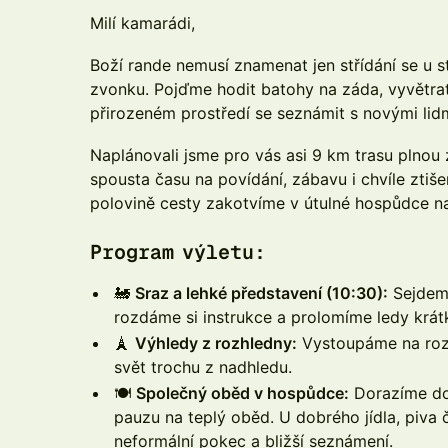
Milí kamarádi,
Boží rande nemusí znamenat jen střídání se u s
zvonku. Pojďme hodit batohy na záda, vyvětrat 
přirozeném prostředí se seznámit s novými lidm
Naplánovali jsme pro vás asi 9 km trasu plnou
spousta času na povídání, zábavu i chvíle ztiš
polovině cesty zakotvíme v útulné hospůdce n
Program výletu:
🚂
Sraz a lehké představení (10:30):
Sejdeme
rozdáme si instrukce a prolomíme ledy krá
🗼
Výhledy z rozhledny:
Vystoupáme na roz
svět trochu z nadhledu.
🍽
Společný oběd v hospůdce:
Dorazíme do
pauzu na teplý oběd. U dobrého jídla, piva č
neformální pokec a bližší seznámení.