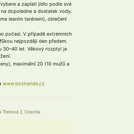
ybere a zaplatí jídlo podle své
u na dopoledne a dostatek vody.
me lesním terénem), oblečení
o počasí. V případě extrémních
MSkou nejpozději den předem.
30–40 let. Věkový rozptyl je
žení.
ženy), maximální 20 (10 mužů a
na
www.bozirande.cz
 Třebová 2, Czechia