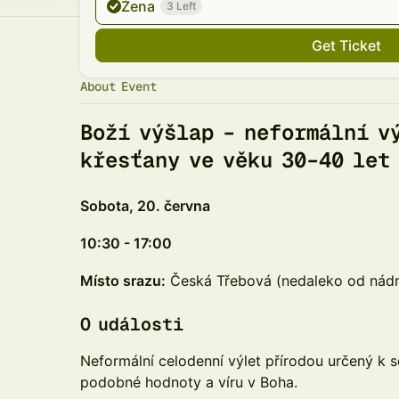
Žena
3 Left
Get Ticket
About Event
Boží výšlap – neformální v
křesťany ve věku 30–40 let
Sobota, 20. června
10:30 - 17:00
Místo srazu:
Česká Třebová (nedaleko od nádr
O události
Neformální celodenní výlet přírodou určený k sez
podobné hodnoty a víru v Boha.