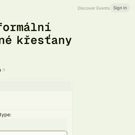
Sign In
Discover Events
formální
né křesťany
a
type: