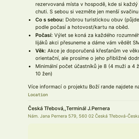
rezervovaná místa v hospodě, kde si každý v
chuti. S sebou si vezměte jen menší svačin
Co s sebou:
Dobrou turistickou obuv (půjde
podle počasí a hotovost/kartu na oběd.
Počasí:
Výlet se koná za každého rozumnéh
lijáků akci přesuneme a dáme vám vědět S
Věk:
Akce je doporučená křesťanům ve věku 
orientační, ale prosíme o jeho přibližné dodr
Minimální počet účastníků je 8 (4 muži a 4 
10 žen)
Více informací o projektu Boží rande najdete 
Location
Česká Třebová,,Terminál J.Pernera
Nám. Jana Pernera 579, 560 02 Česká Třebová-Česká