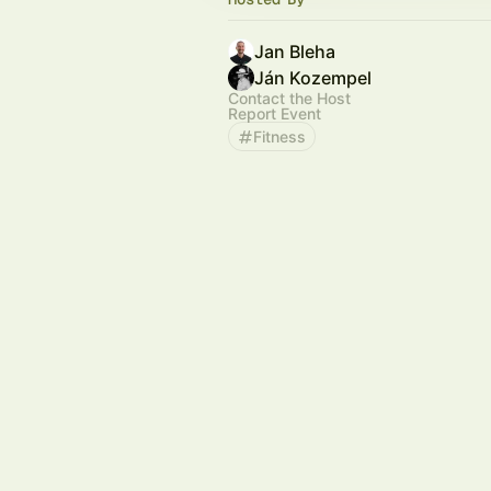
Jan Bleha
Ján Kozempel
Contact the Host
Report Event
Fitness