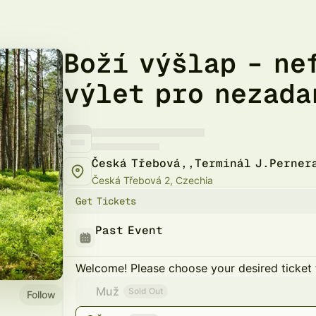
Boží výšlap – ne
výlet pro nezada
Česká Třebová,,Terminál J.Perner
Česká Třebová 2, Czechia
Get Tickets
Past Event
Welcome! Please choose your desired ticket 
Muž
Sold Out
Follow