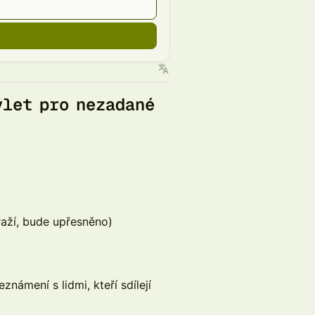
ýlet pro nezadané
aží, bude upřesněno)
námení s lidmi, kteří sdílejí