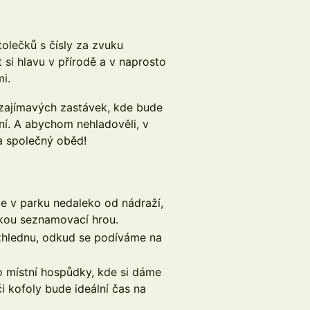
tolečků s čísly za zvuku
si hlavu v přírodě a v naprosto
i.
 zajímavých zastávek, kde bude
ení. A abychom nehladověli, v
a společný oběd!
 v parku nedaleko od nádraží,
tkou seznamovací hrou.
hlednu, odkud se podíváme na
 místní hospůdky, kde si dáme
i kofoly bude ideální čas na