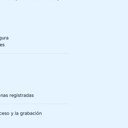
gura
res
onas registradas
cceso y la grabación