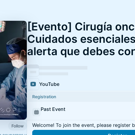
[Evento] Cirugía onc
Cuidados esenciales
alerta que debes co
YouTube
Registration
Past Event
Welcome! To join the event, please register 
Follow
n ocuparnos y