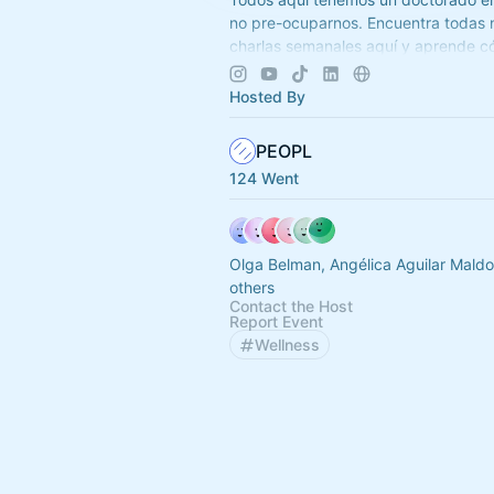
no pre-ocuparnos. Encuentra todas 
charlas semanales aquí y aprende c
el cáncer en cada etapa.
Hosted By
PEOPL
124 Went
Olga Belman, Angélica Aguilar Maldonado 
others
Contact the Host
Report Event
Wellness