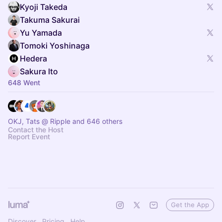
Kyoji Takeda
Takuma Sakurai
Yu Yamada
Tomoki Yoshinaga
Hedera
Sakura Ito
648 Went
OKJ, Tats @ Ripple and 646 others
Contact the Host
Report Event
Get the App
Discover
Pricing
Help