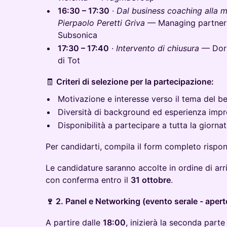
16:30 – 17:30
·
Dal business coaching alla m
Pierpaolo Peretti Griva
— Managing partner d
Subsonica
17:30 – 17:40
·
Intervento di chiusura
— Dori
di Tot
🧾
Criteri di selezione per la partecipazione:
Motivazione e interesse verso il tema del b
Diversità di background ed esperienza impr
Disponibilità a partecipare a tutta la giorna
Per candidarti, compila il form completo risp
Le candidature saranno accolte in ordine di arr
con conferma entro il
31 ottobre
.
🍷 2. Panel e Networking (evento serale - aperto
A partire dalle
18:00
, inizierà la seconda part