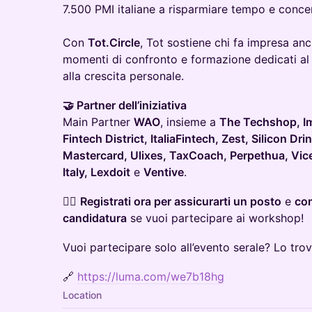
7.500 PMI italiane a risparmiare tempo e concent
Con
Tot.Circle
, Tot sostiene chi fa impresa a
momenti di confronto e formazione dedicati al 
alla crescita personale.
🤝 Partner dell’iniziativa
Main Partner
WAO
, insieme a
The Techshop, Im
Fintech District, ItaliaFintech, Zest, Silicon D
Mastercard, Ulixes, TaxCoach, Perpethua, Vice
Italy, Lexdoit
e
Ventive
.
👉🏼
Registrati ora per assicurarti un posto
e
com
candidatura
se vuoi partecipare ai workshop!
Vuoi partecipare solo all’evento serale? Lo trovi
🔗
https://luma.com/we7b18hg
Location