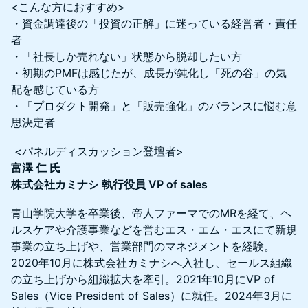
<こんな方におすすめ>
・資金調達後の「投資の正解」に迷っている経営者・責任
者
・「社長しか売れない」状態から脱却したい方
・初期のPMFは感じたが、成長が鈍化し「死の谷」の気
配を感じている方
・「プロダクト開発」と「販売強化」のバランスに悩む意
思決定者
<パネルディスカッション登壇者>
富澤 仁 氏
株式会社カミナシ 執行役員 VP of sales
青山学院大学を卒業後、帝人ファーマでのMRを経て、ヘ
ルスケアや介護事業などを営むエス・エム・エスにて新規
事業の立ち上げや、営業部門のマネジメントを経験。
2020年10月に株式会社カミナシへ入社し、セールス組織
の立ち上げから組織拡大を牽引。2021年10月にVP of
Sales（Vice President of Sales）に就任。2024年3月に