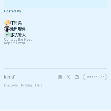
Hosted By
圷尚美
池田瑠偉
那須遼大
Contact the Host
Report Event
Get the App
Discover
Pricing
Help