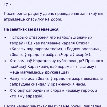
тут.
Пасля рэгістрацыі ў дзень правядзення заняткаў вы
атрымаеце спасылку на Zoom.
На занятках вы даведаецеся:
Гісторыю стварэння яго найбольш значных
твораў («Дзікае паляванне караля Стаха»,
«Каласы пад сярпом тваім», «Ладдзя роспачы»,
«Званы ў прадонні азёр», «Чортаў скарб»).
Хто замінаў Караткевічу публікавацца? Праз што
прайшоў Караткевіч, каб перамагчы сістэму і
мець магчымасць друкавацца?
Чаму яго эсэ «Званы ў прадонні азёр» выклікала
сапраўдны скандал у брэжнеўскія часы.
Хто быў сапраўдным сябрам нашаму герою, а
хто яму здрадзіў.
Пасля нашых заняткаў вы будзеце больш дакладна