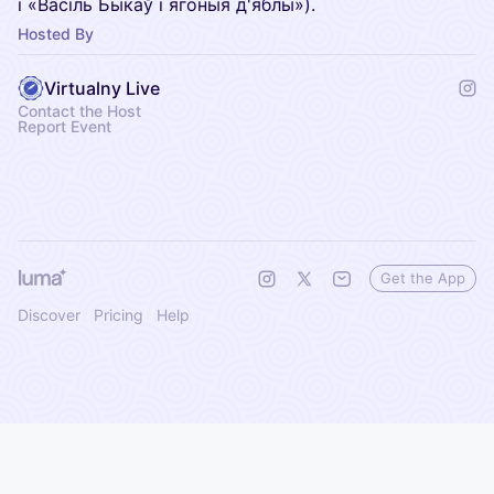
і «Васіль Быкаў і ягоныя д'яблы»).
Hosted By
Virtualny Live
Contact the Host
Report Event
Get the App
Discover
Pricing
Help