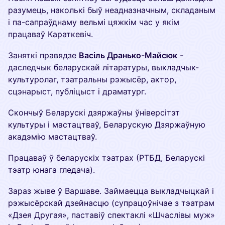
разумець, наколькі быў неадназначным, складаным
і па-сапраўднаму вельмі цяжкім час у якім
працаваў Караткевіч.
Заняткі правядзе
Васіль Дранько-Майсюк
-
даследчык беларускай літаратуры, выкладчык-
культуролаг, тэатральны рэжысёр, актор,
сцэнарыст, публіцыст і драматург.
Скончыў Беларускі дзяржаўны ўніверсітэт
культуры і мастацтваў, Беларускую Дзяржаўную
акадэмію мастацтваў.
Працаваў ў беларускіх тэатрах (РТБД, Беларускі
тэатр юнага гледача).
Зараз жыве ў Варшаве. Займаецца выкладчыцкай і
рэжысёрскай дзейнасцю (супрацоўнічае з тэатрам
«Дзея Другая», паставіў спектаклі «Шчаслівы муж»