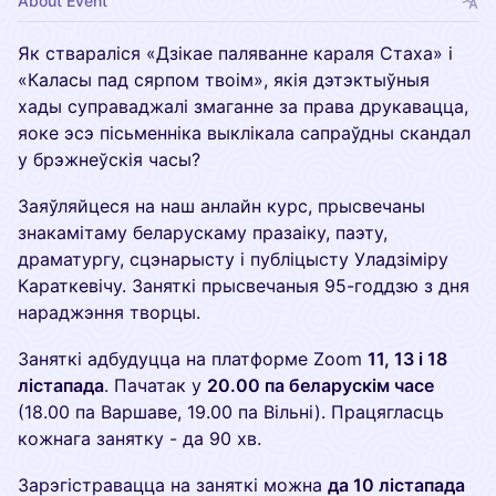
About Event
Як ствараліся «Дзікае паляванне караля Стаха» і
«Каласы пад сярпом твоім», якія дэтэктыўныя
хады суправаджалі змаганне за права друкавацца,
яоке эсэ пісьменніка выклікала сапраўдны скандал
у брэжнеўскія часы?
Заяўляйцеся на наш анлайн курс, прысвечаны
знакамітаму беларускаму празаіку, паэту,
драматургу, сцэнарысту і публіцысту Уладзіміру
Караткевічу. Заняткі прысвечаныя 95-годдзю з дня
нараджэння творцы.
Заняткі адбудуцца на платформе Zoom
11, 13 і 18
лістапада
. Пачатак у
20.00 па беларускім часе
(18.00 па Варшаве, 19.00 па Вільні). Працягласць
кожнага занятку - да 90 хв.
Зарэгістравацца на заняткі можна
да 10 лістапада