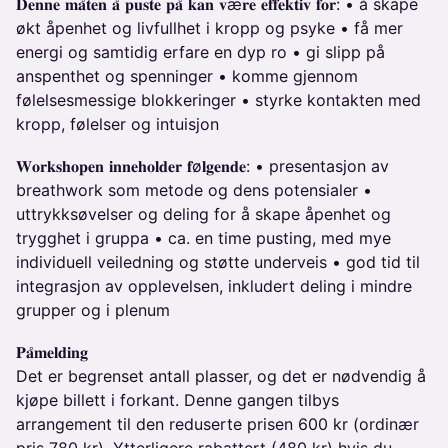
𝐃𝐞𝐧𝐧𝐞 𝐦𝐚̊𝐭𝐞𝐧 𝐚̊ 𝐩𝐮𝐬𝐭𝐞 𝐩𝐚̊ 𝐤𝐚𝐧 𝐯æ𝐫𝐞 𝐞𝐟𝐟𝐞𝐤𝐭𝐢𝐯 𝐟𝐨𝐫: • å skape
økt åpenhet og livfullhet i kropp og psyke • få mer
energi og samtidig erfare en dyp ro • gi slipp på
anspenthet og spenninger • komme gjennom
følelsesmessige blokkeringer • styrke kontakten med
kropp, følelser og intuisjon
𝐖𝐨𝐫𝐤𝐬𝐡𝐨𝐩𝐞𝐧 𝐢𝐧𝐧𝐞𝐡𝐨𝐥𝐝𝐞𝐫 𝐟ø𝐥𝐠𝐞𝐧𝐝𝐞: • presentasjon av
breathwork som metode og dens potensialer •
uttrykksøvelser og deling for å skape åpenhet og
trygghet i gruppa • ca. en time pusting, med mye
individuell veiledning og støtte underveis • god tid til
integrasjon av opplevelsen, inkludert deling i mindre
grupper og i plenum
𝐏𝐚̊𝐦𝐞𝐥𝐝𝐢𝐧𝐠
Det er begrenset antall plasser, og det er nødvendig å
kjøpe billett i forkant. Denne gangen tilbys
arrangement til den reduserte prisen 600 kr (ordinær