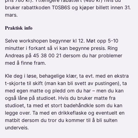
pris 780 kr). Ytterligere rabattert (480 kr) hvis du
bruker rabattkoden T0SB6S og kjøper billett innen 31.
mars.
𝐏𝐫𝐚𝐤𝐭𝐢𝐬𝐤 𝐢𝐧𝐟𝐨
Selve workshopen begynner kl 12. Møt opp 5-10
minutter i forkant så vi kan begynne presis. Ring
Andreas på 45 38 00 21 dersom du har problemer
med å finne fram.
Kle deg i løse, behagelige klær, ta evt. med en ekstra
t-skjorte til skift (man kan bli svett av pustingen), ta
med egen matte og pledd om du har – men du kan
også låne på studioet. Hvis du bruker matte fra
studioet, ta med et stort badehåndkle som du kan
legge over. Ta med en drikkeflaske og eventuelt en
matbit dersom du tror du kommer til å bli sulten
underveis.