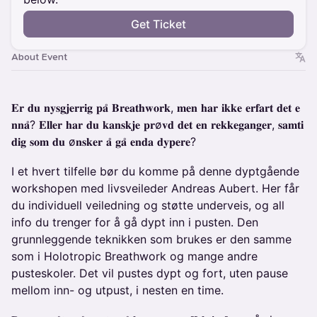
Get Ticket
About Event
𝐄𝐫 𝐝𝐮 𝐧𝐲𝐬𝐠𝐣𝐞𝐫𝐫𝐢𝐠 𝐩𝐚̊ 𝐁𝐫𝐞𝐚𝐭𝐡𝐰𝐨𝐫𝐤, 𝐦𝐞𝐧 𝐡𝐚𝐫 𝐢𝐤𝐤𝐞 𝐞𝐫𝐟𝐚𝐫𝐭 𝐝𝐞𝐭 𝐞
𝐧𝐧𝐚̊? 𝐄𝐥𝐥𝐞𝐫 𝐡𝐚𝐫 𝐝𝐮 𝐤𝐚𝐧𝐬𝐤𝐣𝐞 𝐩𝐫ø𝐯𝐝 𝐝𝐞𝐭 𝐞𝐧 𝐫𝐞𝐤𝐤𝐞𝐠𝐚𝐧𝐠𝐞𝐫, 𝐬𝐚𝐦𝐭𝐢
𝐝𝐢𝐠 𝐬𝐨𝐦 𝐝𝐮 ø𝐧𝐬𝐤𝐞𝐫 𝐚̊ 𝐠𝐚̊ 𝐞𝐧𝐝𝐚 𝐝𝐲𝐩𝐞𝐫𝐞?
I et hvert tilfelle bør du komme på denne dyptgående
workshopen med livsveileder Andreas Aubert. Her får
du individuell veiledning og støtte underveis, og all
info du trenger for å gå dypt inn i pusten. Den
grunnleggende teknikken som brukes er den samme
som i Holotropic Breathwork og mange andre
pusteskoler. Det vil pustes dypt og fort, uten pause
mellom inn- og utpust, i nesten en time.