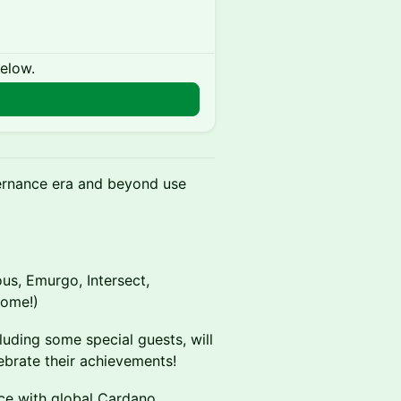
below.
ernance era and beyond use
us, Emurgo, Intersect,
come!)
uding some special guests, will
ebrate their achievements!
ce with global Cardano