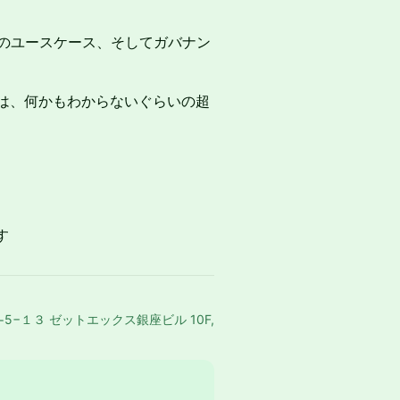
anoのユースケース、そしてガバナン
とは、何かもわからないぐらいの超
す
1-chōme−5−１３ ゼットエックス銀座ビル 10F,