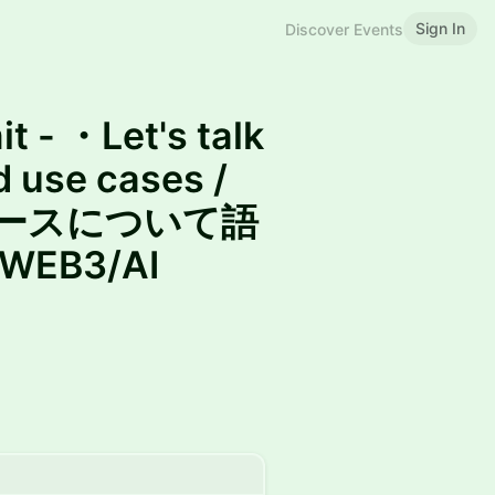
Sign In
Discover Events
 - ・Let's talk
 use cases /
ースについて語
WEB3/AI