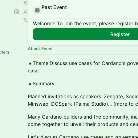
Past Event

Welcome! To join the event, please register 
Register
About Event
thers
🔸Theme:Discuss use cases for Cardano's gov
case
🔸Summary
Planned invitations as speakers: Zengate, Socio
Minswap, DCSpark (Paima Studio)... (more to 
Many Cardano builders and the community, incl
come together to unveil their products and cel
Let's discuss Cardano use cases and governan