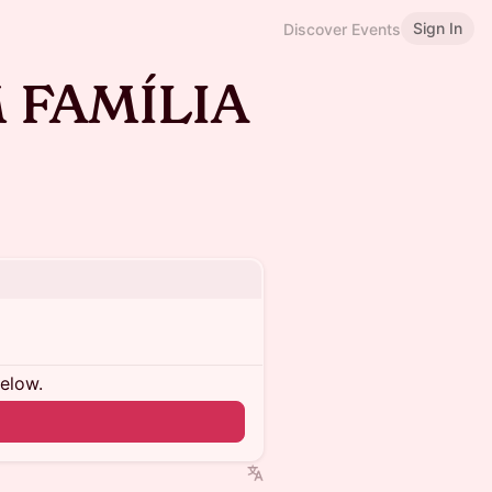
Sign In
Discover Events
 FAMÍLIA
below.